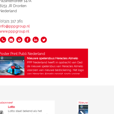
Fazantendreef 14/A
8251 JR Dronten
Nederland
(0)321 317 361
info@pppgroup.nl
www.pppgroup.nl
Poster Print Publi Nederland
Nieuwe spelersbus Heracles Almelo
PPP Nederland heeft in opdracht van Oad
de nieuwe spelersbus van Heracles Almelo
voorzien van nieuwe bestickering. Het logo
van Heracles Almelo pronkt sinds vorige
week groots op de touringcar van de Europa
League-deelnemer. Voor Oad zijn wij al
enkele jaren de vaste leverancier voor het
wrappen van alle voertuigen. Deze opdracht
hebben wij vorige week in het diepste
geheim uitgevoerd, waarna deze zondag
met trots werd gepresenteerd bij de open
Nieuwe spelersbus Heracles Almelo
dag in Almelo. Wij ontvangen vaak de vraag
Poster Print Publi Nederland
hoe zo’n productie & montage exact wordt
end als het
PPP Nederland heeft in opdr
uitgevoerd en of wij aan alle eisen kunnen