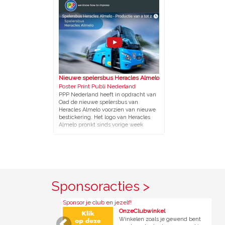
Nieuwe spelersbus Heracles Almelo
Poster Print Publi Nederland
PPP Nederland heeft in opdracht van
Oad de nieuwe spelersbus van
Heracles Almelo voorzien van nieuwe
bestickering. Het logo van Heracles
Almelo pronkt sinds vorige week
groots op de touringcar van de Europa
League-deelnemer. Voor Oad zijn wij
al enkele jaren de vaste leverancier
voor het wrappen van alle voertuigen.
Deze opdracht hebben wij vorige
week in het diepste geheim
uitgevoerd, waarna deze zondag met
Sponsoracties >
trots werd gepresenteerd bij de open
dag in Almelo. Wij ontvangen vaak de
vraag hoe zo’n productie & montage
Sponsor je club en jezelf!
Eenvoudiger ob
exact wordt uitgevoerd en of wij aan
OnzeClubwinkel
alle eisen kunnen voldoen. Wij
Winkelen zoals je gewend bent
hebben daarom besloten om het