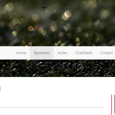
Home
Sponsors
Acties
ClubMarkt
Contact
d