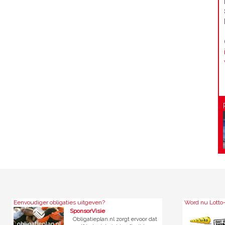
ligaties uitgeven?
Word nu Lotto-abonnee!
SponsorVisie
Lotto
Obligatieplan.nl zorgt ervoor dat
Lotto staat bek