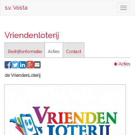
s.v. Vosta
Toggl
naviga
Vriendenloterij
Bedrijfsinformatie
Acties
Contact
Acties
de VriendenLoterij