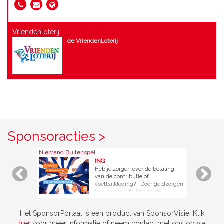
Vriendenloterij
de VriendenLoterij
Sponsoracties >
Niemand Buitenspel
ING
Heb je zorgen over de betaling
van de contributie of
voetbalkleding? Door geldzorgen
kan de contributie van de
voetbalclub één van de kosten zijn
die je niet meer kan betalen.
Het SponsorPortaal is een product van SponsorVisie. Klik
Terwijl blijven sporten in moeilijke
tijden juist éxtra belangrijk is. Als
hier
voor meer informatie of neem contact met ons op via