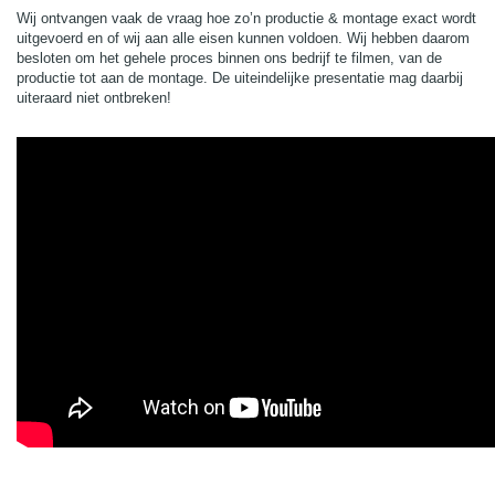
Wij ontvangen vaak de vraag hoe zo’n productie & montage exact wordt
uitgevoerd en of wij aan alle eisen kunnen voldoen. Wij hebben daarom
besloten om het gehele proces binnen ons bedrijf te filmen, van de
productie tot aan de montage. De uiteindelijke presentatie mag daarbij
uiteraard niet ontbreken!