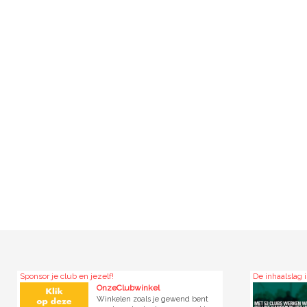
lub en jezelf!
De inhaalslag is begonnen!
OnzeClubwinkel
ABN AMR
Winkelen zoals je gewend bent
ABN AMRO s