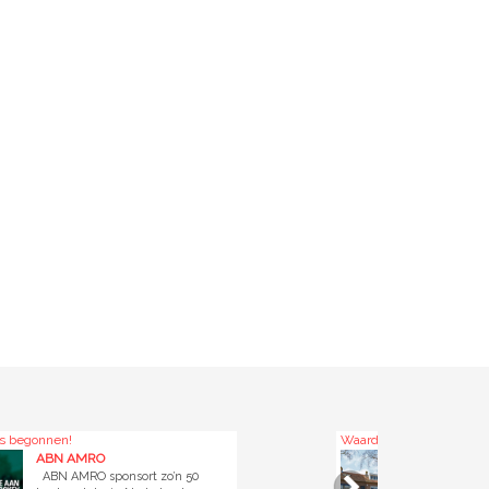
Waardassackerstraat 33 Abcoude
O
Raad-Huis makelaardij
ponsort zo’n 50
TE KOOP: Waardassackers