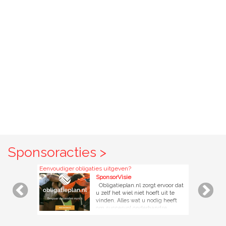
Sponsoracties >
Eenvoudiger obligaties uitgeven?
SponsorVisie
Obligatieplan.nl zorgt ervoor dat
u zelf het wiel niet hoeft uit te
vinden. Alles wat u nodig heeft
om succesvol onderhandse
leningen aan te gaan of obligatie
uit te geven krijgt u kant-en-klaar