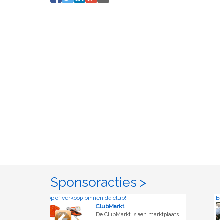
Sponsoracties >
 verkoop binnen de club!
Eenvoudiger obligat
ClubMarkt
De ClubMarkt is een marktplaats