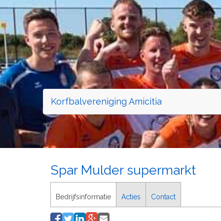
Korfbalvereniging Amicitia
Spar Mulder supermarkt
Bedrijfsinformatie
Acties
Contact