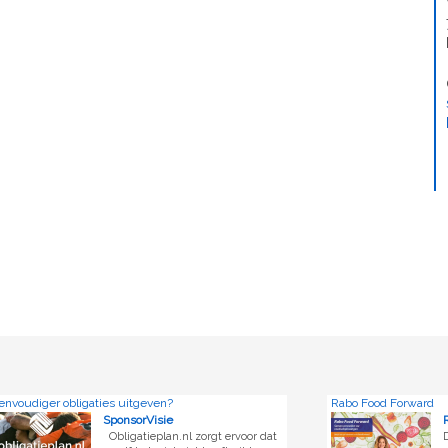
ies uitgeven?
Rabo Food Forward
SponsorVisie
Rabobank
Obligatieplan.nl zorgt ervoor dat
De wereld staat voo