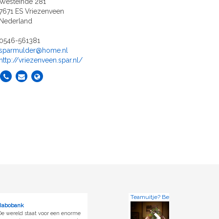
Westeinde 281
7671 ES Vriezenveen
Nederland
0546-561381
sparmulder@home.nl
http://vriezenveen.spar.nl/
Teamuitje? Bezoek onze brouwerij!
Grolsch
r een enorme
BROUWERIJ TOUR Een 2,5