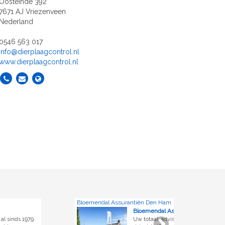
Oosteinde 392
7671 AJ Vriezenveen
Nederland
0546 563 017
info@dierplaagcontrol.nl
www.dierplaagcontrol.nl
Bloemendal Assurantiën Den Ham
Wo
Bloemendal Assurantiën
Uw totaal-adviseur voor alle