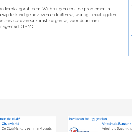
uw dierplaagprobleem. Wij brengen eerst de problemen in
n wij deskundige adviezen en treffen wij werings-maatregelen.
j een service-overeenkomst zorgen wij voor duurzaam
nagement ( I.P.M.)
Invriezen tot -35 graden
Vrieshuis Bussink
en marktplaats
Vrieshuis Bussink is al sinds 1979