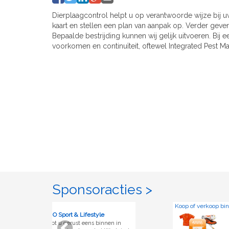
Dierplaagcontrol helpt u op verantwoorde wijze bij 
kaart en stellen een plan van aanpak op. Verder geve
Bepaalde bestrijding kunnen wij gelijk uitvoeren. Bi
voorkomen en continuïteit, oftewel Integrated Pest Ma
Sponsoracties >
Koop of verkoop binnen de club!
port & Lifestyle
ClubMarkt
 gerust eens binnen in
De ClubMarkt is e