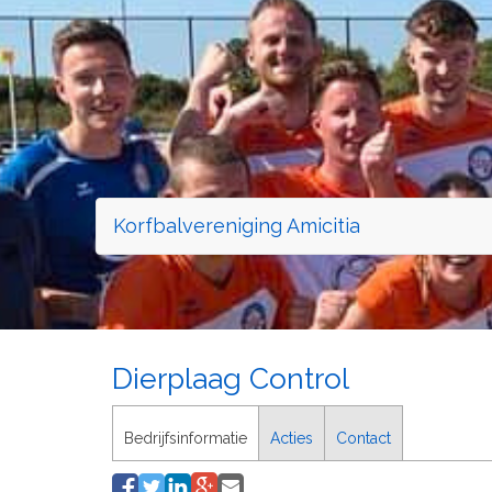
Korfbalvereniging Amicitia
Dierplaag Control
Bedrijfsinformatie
Acties
Contact