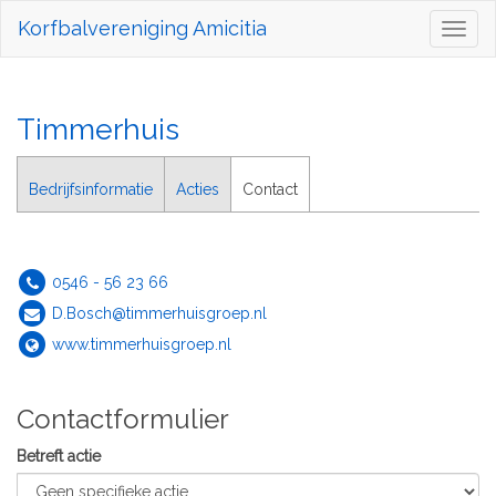
Korfbalvereniging Amicitia
Toggl
naviga
Timmerhuis
Bedrijfsinformatie
Acties
Contact
0546 - 56 23 66
D.Bosch@timmerhuisgroep.nl
www.timmerhuisgroep.nl
Contactformulier
Betreft actie