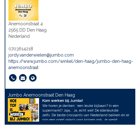
Anemoonstraat 4
2565 DD Den Haag
Nederland
0703614218
jordy.vanderwielen@jumbo.com
https://www.jumbo.com/winkel/den-haag/jumbo-den-haag-
anemoonstraat
Jumbo Anemoonstraat Den Haag
Kom werken bij Jumbo!
We horen je denken: ‘een leuke bijbaan? In een
supermarkt? Jaja…’ Ja, echt wel! De állerleukste
zelfs. De beste croissants van Nederland bakken én er
nog een goed salaris voor krijgen ook. Je werkt
daarnaast in een supergezellig team met vrienden en
leeftijdsgenoten. En hé, het is niet zomaar een bijbaan.
Je krijgt uitdagende en belangrijke taken. Gaat dat
goed, dan kun je snel doorgroeien, ook in salaris. En