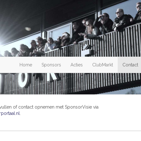
Home
Sponsors
Acties
ClubMarkt
Contact
nvullen of contact opnemen met SponsorVisie via
ortaal.nl
.