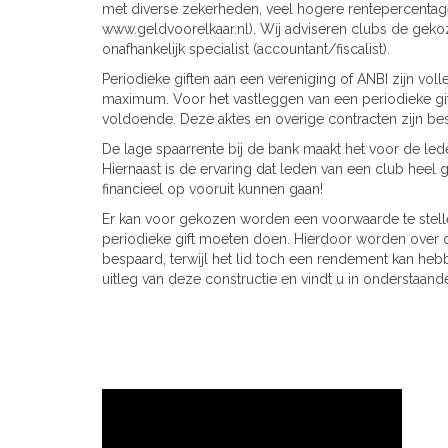
met diverse zekerheden, veel hogere rentepercentag
www.geldvoorelkaar.nl). Wij adviseren clubs de geko
onafhankelijk specialist (accountant/fiscalist).
Periodieke giften aan een vereniging of ANBI zijn vol
maximum. Voor het vastleggen van een periodieke gif
voldoende. Deze aktes en overige contracten zijn besc
De lage spaarrente bij de bank maakt het voor de lede
Hiernaast is de ervaring dat leden van een club heel 
financieel op vooruit kunnen gaan!
Er kan voor gekozen worden een voorwaarde te stell
periodieke gift moeten doen. Hierdoor worden over d
bespaard, terwijl het lid toch een rendement kan hebb
uitleg van deze constructie en vindt u in onderstaand