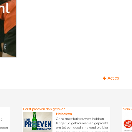
Acties
Eerst proeven dan geloven
Win 4
Heineken
ng
Onze meesterbrouwers hebben
lange tijd gebrouwen en geproefd
orgen
om tot een goed smakend 0.0 bier