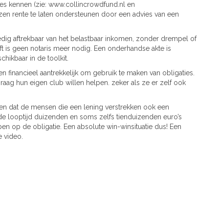
es kennen (zie: www.collincrowdfund.nl en
zen rente te laten ondersteunen door een advies van een
ledig aftrekbaar van het belastbaar inkomen, zonder drempel of
t is geen notaris meer nodig. Een onderhandse akte is
hikbaar in de toolkit.
n financieel aantrekkelijk om gebruik te maken van obligaties.
graag hun eigen club willen helpen. zeker als ze er zelf ook
en dat de mensen die een lening verstrekken ook een
e looptijd duizenden en soms zelfs tienduizenden euro’s
en op de obligatie. Een absolute win-winsituatie dus! Een
e video.