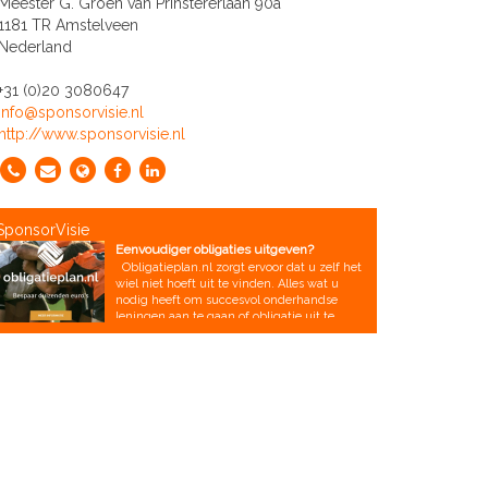
Meester G. Groen van Prinstererlaan 90a
1181 TR Amstelveen
Nederland
+31 (0)20 3080647
info@sponsorvisie.nl
http://www.sponsorvisie.nl
SponsorVisie
Eenvoudiger obligaties uitgeven?
Obligatieplan.nl zorgt ervoor dat u zelf het
wiel niet hoeft uit te vinden. Alles wat u
nodig heeft om succesvol onderhandse
leningen aan te gaan of obligatie uit te
geven krijgt u kant-en-klaar aangeleverd.
Denk aan concept leningvoorwaarden, een
communicatieplan en plan van aanpak.
Daarnaast helpen wij met een digitaal
inschrijfformulier dat u op uw eigen website
publiceerd en we zorgen dat u een live
tussenstand op de website kunt
communiceren. U krijgt bovendien een
online platform in de uitstraling van uw
vereniging waarmee u de administratie