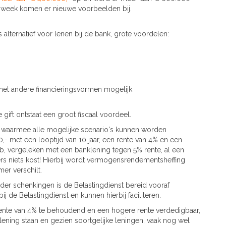
e week komen er nieuwe voorbeelden bij.
s alternatief voor lenen bij de bank, grote voordelen:
 met andere financieringsvormen mogelijk
ift ontstaat een groot fiscaal voordeel.
waarmee alle mogelijke scenario's kunnen worden
,- met een looptijd van 10 jaar, een rente van 4% en een
lub, vergeleken met een banklening tegen 5% rente, al een
ers niets kost! Hierbij wordt vermogensrendementsheffing
r verschilt.
der schenkingen is de Belastingdienst bereid vooraf
de Belastingdienst en kunnen hierbij faciliteren.
 rente van 4% te behoudend en een hogere rente verdedigbaar,
lening staan en gezien soortgelijke leningen, vaak nog wel