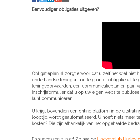
Eenvoudiger obligaties uitgeven?
Obligatieplan.nl zorgt ervoor dat u zelf het wiel niet 
onderhandse leningen aan te gaan of obligatie uit te
leningvoorwaarden, een communicatieplan en plan van
inschrijfformulier dat u op uw eigen website publice
kunt communiceren.
U krijgt bovendien een online platform in de uitstral
looptijd wordt geautomatiseerd. U hoeft niets meer te
kosten? Die zijn afhankelijk van het opgehaalde bedr
En successen zijn er! Zo haalde
Hockeyclub Hurley 