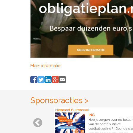
Meer informatie
Sponsoracties >
Niemand Buitenspel
ING
Heb je zorgen over de betali
van de contributie of
voetbalkleding? Door geldz