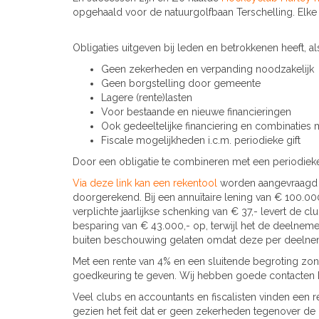
opgehaald voor de natuurgolfbaan Terschelling. Elk
Obligaties uitgeven bij leden en betrokkenen heeft, al
Geen zekerheden en verpanding noodzakelijk
Geen borgstelling door gemeente
Lagere (rente)lasten
Voor bestaande en nieuwe financieringen
Ook gedeeltelijke financiering en combinaties
Fiscale mogelijkheden i.c.m. periodieke gift
Door een obligatie te combineren met een periodieke g
Via deze link kan een rekentool
worden aangevraagd 
doorgerekend. Bij een annuïtaire lening van € 100.000
verplichte jaarlijkse schenking van € 37,- levert de c
besparing van € 43.000,- op, terwijl het de deelnem
buiten beschouwing gelaten omdat deze per deelneme
Met een rente van 4% en een sluitende begroting zon
goedkeuring te geven. Wij hebben goede contacten bij 
Veel clubs en accountants en fiscalisten vinden een
gezien het feit dat er geen zekerheden tegenover de 