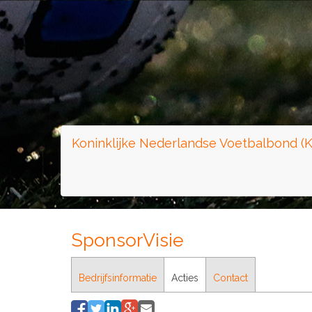
Koninklijke Nederlandse Voetbalbond (
SponsorVisie
Bedrijfsinformatie
Acties
Contact