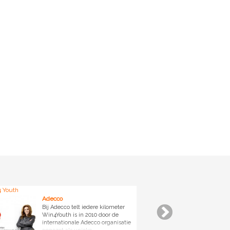
 Youth
Ga voor de ov
Adecco
Bij Adecco telt iedere kilometer
Win4Youth is in 2010 door de
internationale Adecco organisatie