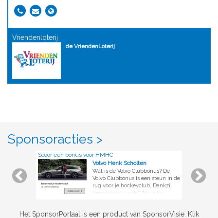
Vriendenloterij
de VriendenLoterij
Sponsoracties >
Scoor een bonus voor HMHC
Volvo Henk Scholten
Wat is de Volvo Clubbonus? De
Volvo Clubbonus is een steun in de
rug voor je hockeyclub. Dankzij
jouw bonus kan HC Naarden
investeren in de ontwikkeling van
jeugdhockey of het duurzaam
Het SponsorPortaal is een product van SponsorVisie. Klik
maken van het clubhuis. Hoe