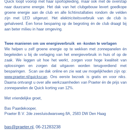
Quick loopt voorop met haar sportopleiding, maar ook met de overstap 
naar duurzame energie. Het dak van het clubgebouw levert goedkope 
groene energie aan de club en alle lichtinstallaties rondom de velden 
zijn met LED uitgerust. Het elektriciteitsverbruik van de club is 
gehalveerd. Een forse besparing op de begroting én de club draagt bij 
aan beter milieu in haar omgeving. 
Twee manieren om uw energieverbruik  en -kosten te verlagen
We helpen u zelf groene energie op te wekken met zonnepanelen én 
begeleiden u bij de verlaging van het energieverbruik in huis of op de 
zaak. We leggen uit hoe het werkt, zorgen voor hoge kwaliteit van 
oplossingen en zorgen dat uitgaven worden terugverdiend met 
besparingen.  Scan uw dak online en zie wat uw mogelijkheden zijn op: 
www.praeter.nl/quickscan
. Ons eerste bezoek is gratis en voor niks. 
Daarna ontvangt u over alle werkzaamheden van Praeter én de prijs van 
zonnepanelen de Quick korting van 12%.
Met vriendelijke groet, 
Bas Paardekooper,
Praeter B.V. 2de zeesluisdwarsweg 8A, 2583 DW Den Haag
bas@praeter.nl
, 06-21283238