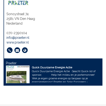
Sonoystraat 74
2581 VN Den Haag
Nederland
070-2390104
info@praeter.nl
www.praeter.nl
Praeter
Quick Duurzame Energie Actie
Quick Duurzame Energie Actie Geacht Quick-lid of
sponsor, Help het milieu en je portemonnee!
Wek je eigen groene energie op bespaar op je
energierekening! Praeter en Solar Engineers -
sponsoren van Quick - helpen u dit ook te realiseren
voor uw huis of kantoorpand. Mede dankzij bijdragen
van het Klimaatfonds, bieden wij een korting van 12%
per zonnepaneel voor woningen. Daarnaast bieden wij
een korting van 12% op al onze advieskosten voor zowel
de verlaging van uw energieverbruik op kantoor of