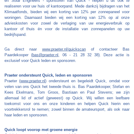
en Solar Engineers - sponsoren van Quick - helpen u dit ook te 
realiseren voor uw huis of kantoorpand. Mede dankzij bijdragen van het 
Klimaatfonds, bieden wij een korting van 12% per zonnepaneel voor 
woningen. Daarnaast bieden wij een korting van 12% op al onze 
advieskosten voor zowel de verlaging van uw energieverbruik op 
kantoor of thuis én voor de installatie van zonnepanelen op uw 
bedrijfspand.
Ga direct naar 
www.praeter.nl/quickscan
 of contacteer Bas 
Paardekooper (
bas@praeter.nl
, 06 - 21 28 32 38). Deze actie is 
exclusief voor Quick leden en sponsoren.
Praeter ondersteunt Quick, leden en sponsoren
Praeter (
www.praeter.nl
) ondersteunt en begeleidt Quick, omdat voor 
velen van ons Quick het tweede thuis is. Bas Paardekooper, Stefan en 
Kees Ekelmans, Tom Groos, Bastiaan en Paul Stevens; we zijn 
allemaal lid of actief (geweest) op Quick. Wij willen een leefbare 
toekomst voor ons en onze kinderen en helpen Quick hierin een 
voortrekkersrol te nemen; zowel binnen de amateursport, als ook naar 
haar leden en sponsoren.
Quick loopt voorop met groene energie