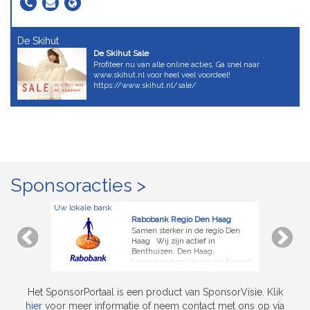
De Skihut
De Skihut Sale
Profiteer nu van alle online acties. Ga snel naar
www.skihut.nl voor heel veel voordeel!
https://www.skihut.nl/sale/
Sponsoracties >
Uw lokale bank
Rabobank Regio Den Haag
Samen sterker in de regio Den
Haag Wij zijn actief in
Benthuizen, Den Haag,
Leidschendam-Voorburg, Rijswijk,
Voorschoten, Wassenaar en
Zoetermeer, een grote gevarieerde
Het SponsorPortaal is een product van SponsorVisie. Klik
regio met circa 650.000 inwoners.
hier
voor meer informatie of neem contact met ons op via