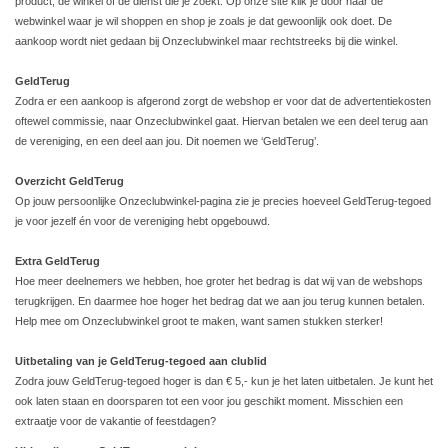
product, de winkel of de dienst die je zoekt. Op onze site klik je door naar de
webwinkel waar je wil shoppen en shop je zoals je dat gewoonlijk ook doet. De
aankoop wordt niet gedaan bij Onzeclubwinkel maar rechtstreeks bij die winkel.
GeldTerug
Zodra er een aankoop is afgerond zorgt de webshop er voor dat de advertentiekosten
oftewel commissie, naar Onzeclubwinkel gaat. Hiervan betalen we een deel terug aan
de vereniging, en een deel aan jou. Dit noemen we ‘GeldTerug’.
Overzicht GeldTerug
Op jouw persoonlijke Onzeclubwinkel-pagina zie je precies hoeveel GeldTerug-tegoed
je voor jezelf én voor de vereniging hebt opgebouwd.
Extra GeldTerug
Hoe meer deelnemers we hebben, hoe groter het bedrag is dat wij van de webshops
terugkrijgen. En daarmee hoe hoger het bedrag dat we aan jou terug kunnen betalen.
Help mee om Onzeclubwinkel groot te maken, want samen stukken sterker!
Uitbetaling van je GeldTerug-tegoed aan clublid
Zodra jouw GeldTerug-tegoed hoger is dan € 5,- kun je het laten uitbetalen. Je kunt het
ook laten staan en doorsparen tot een voor jou geschikt moment. Misschien een
extraatje voor de vakantie of feestdagen?