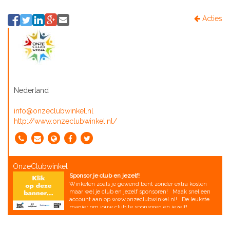
Acties
Nederland
info@onzeclubwinkel.nl
http://www.onzeclubwinkel.nl/
OnzeClubwinkel
Sponsor je club en jezelf!
Winkelen zoals je gewend bent zonder extra kosten
maar wel je club en jezelf sponsoren! Maak snel een
account aan op www.onzeclubwinkel.nl! De leukste
manier om jouw club te sponsoren en jezelf!
Aanmelden werkt als volgt: - Direct
via www.onzeclubwinkel.nl kun je je registreren met e-