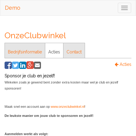
Demo
Toggl
naviga
OnzeClubwinkel
Bedrijfsinformatie
Acties
Contact
Acties
Sponsor je club en jezelf!
Winkelen zoals je gewend bent zonder extra kosten maar wel je club en jezelf
sponsoren!
Maak snel een account aan op
www.onzeclubwinkel.nl
!
De leukste manier om jouw club te sponsoren en jezelf!
Aanmelden werkt als volgt: