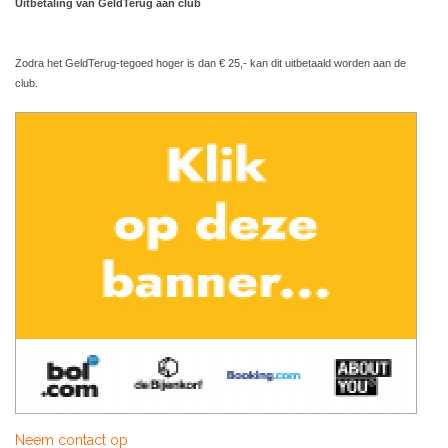
Uitbetaling van GeldTerug aan club
Zodra het GeldTerug-tegoed hoger is dan € 25,- kan dit uitbetaald worden aan de
club.
Neem contact op