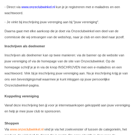
- Direct via
www.onzeclubwinkel.nl
kun je je registreren met e-mailadres en een
wachtwoord.
- Je vinkt bij inschrijving jouw verenging aan bij "jouw vereniging".
Daarna gaat met elke aankoop die je doet via Onzeclubwinkel een deel van de
commissie die wij ontvangen van de webshop, naar je club en een deel naar jezelf.
Inschrijven als deelnemer
Inschrijven als deelnemer kan op twee manieren: via de banner op de website van
jouw vereniging of via de homepage van de site van Onzeclubwinkel. Op de
homepage schrijf je je in via de knop INSCHRIJVEN met een e-mailadres en een
wachtwoord. Vink bij je inschrijving jouw vereniging aan. Na je inschrijving krijg je van
ons een bevestigingsmail waarmee je kunt inloggen op jouw persoonlijke
Onzeclubwinkel-pagina.
Koppeling vereniging
Vanaf deze inschrijving ben jij voor je internetaankopen gekoppeld aan jouw vereniging
en help je mee jouw club te sponsoren.
Shoppen
Via
www.onzeclubwinkel.nl
vind je via het zoekvenster of tussen de categorieën, het