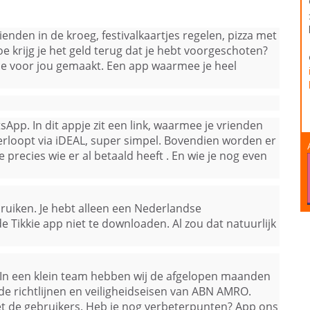
ienden in de kroeg, festivalkaartjes regelen, pizza met
e krijg je het geld terug dat je hebt voorgeschoten?
kie voor jou gemaakt. Een app waarmee je heel
sApp. In dit appje zit een link, waarmee je vrienden
erloopt via iDEAL, super simpel. Bovendien worden er
e precies wie er al betaald heeft . En wie je nog even
ebruiken. Je hebt alleen een Nederlandse
e Tikkie app niet te downloaden. Al zou dat natuurlijk
O. In een klein team hebben wij de afgelopen maanden
de richtlijnen en veiligheidseisen van ABN AMRO.
met de gebruikers. Heb je nog verbeterpunten? App ons