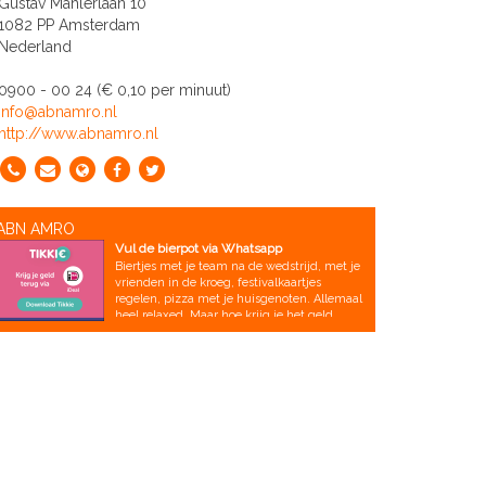
Gustav Mahlerlaan 10
1082 PP Amsterdam
Nederland
0900 - 00 24 (€ 0,10 per minuut)
info@abnamro.nl
http://www.abnamro.nl
ABN AMRO
Vul de bierpot via Whatsapp
Biertjes met je team na de wedstrijd, met je
vrienden in de kroeg, festivalkaartjes
regelen, pizza met je huisgenoten. Allemaal
heel relaxed. Maar hoe krijg je het geld
terug dat je hebt voorgeschoten? Altijd een
lastig punt. Daarom hebben wij Tikkie voor
jou gemaakt. Een app waarmee je heel
eenvoudig via WhatsApp geld terugvraagt.
Met Tikkie stuur je een betaalverzoek via
WhatsApp. In dit appje zit een link,
waarmee je vrienden jou direct kunnen
terugbetalen. De betaling verloopt via
iDEAL, super simpel. Bovendien worden er
geen transactiekosten berekend. In Tikkie