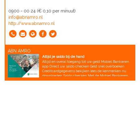
0900 - 00 24 (€ 0,10 per minuut)
info@abnamro.nl
http://www.abnamro.nl
ABN AMRO
Altijd je saldo bij de hand
Altijd en overal toegang tot uw geld Mobiel Bankieren
app Direct uw saldo checken Geld snel overboeken
Creditcardgegevens bekijken lees de kenmerken nu
downloaden Saldo checken Met de Mobiel Bankieren
app weet u altijd uw saldo. U heeft direct inzicht in
hoeveel geld er op uw rekening staat. Waar u ook bent.
U ziet ook uw af- en bijschrijvingen. Handig als u wilt
weten of een betaling is gedaan. Natuurlijk kunt u nog
veel meer doen met de app. Bekijk alle mogelijkheden
van Mobiel Bankieren. Snel geld overboeken Altijd en
overal snel geld overboeken is soms heel handig.
Bijvoorbeeld als u vlug geld van uw spaarrekening naar
uw betaalrekening wilt overmaken. Of als u iemand
direct een bedrag wilt terugbetalen. Dan hoeft u er
later niet meer aan te denken. Lees meer over geld
overboeken met de Mobiel Bankieren app. Uw
creditcardgegevens bekijken Betalingen met uw