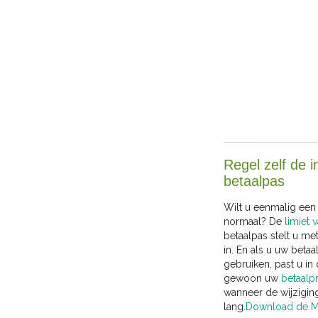
Regel zelf de i
betaalpas
Wilt u eenmalig een
normaal? De
limiet 
betaalpas stelt u met
in. En als u uw betaa
gebruiken, past u in
gewoon uw
betaalpr
wanneer de wijzigin
lang.
Download de Mo