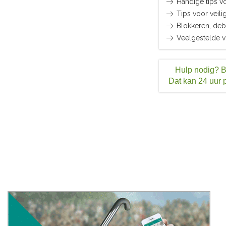
Handige tips v
Tips voor veil
Blokkeren, deb
Veelgestelde v
Hulp nodig? 
Dat kan 24 uur 
Actuee
Actu
Demo
Onze